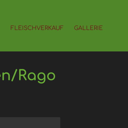
E
FLEISCHVERKAUF
GALLERIE
en/Rago